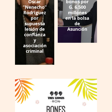
Óscar
bonos por
“Nenecho”
G. 6.500
Rodríguez
millones
por
en la bolsa
supuesta
de
lesión de
Asunción
confianza
y
asociación
criminal