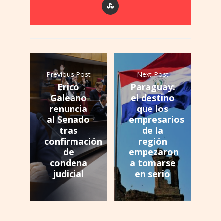
Previous Post
Next Post
Erico
Paraguay:
Galeano
el destino
renuncia
que los
al Senado
empresarios
tras
de la
confirmación
región
de
empezaron
condena
a tomarse
judicial
en serio