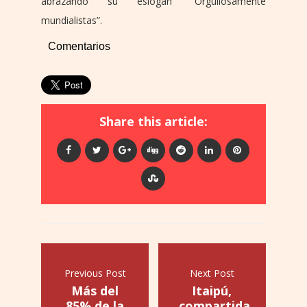
abrazando su eslogan “Orgullosamente
mundialistas”.
Comentarios
Share this article:
Previous Post
Next Post
Más del
Itaipú,
85% de la
compartida