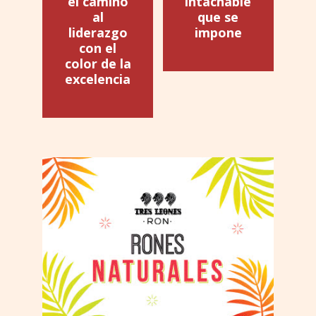
el camino
intachable
al
que se
liderazgo
impone
con el
color de la
excelencia